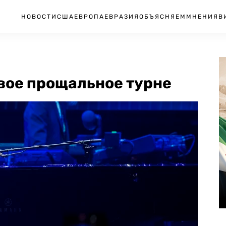
НОВОСТИ
США
ЕВРОПА
ЕВРАЗИЯ
ОБЪЯСНЯЕМ
МНЕНИЯ
В
вое прощальное турне