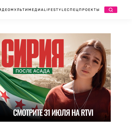
ИДЕО
МУЛЬТИМЕДИА
LIFESTYLE
СПЕЦПРОЕКТЫ