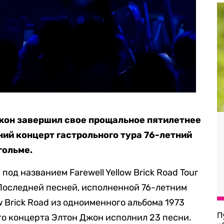
жон завершил свое прощальное пятилетнее
ий концерт гастрольного тура 76-летний
гольме.
од названием Farewell Yellow Brick Road Tour
 Последней песней, исполненной 76-летним
w Brick Road из одноименного альбома 1973
П
го концерта Элтон Джон исполнил 23 песни.