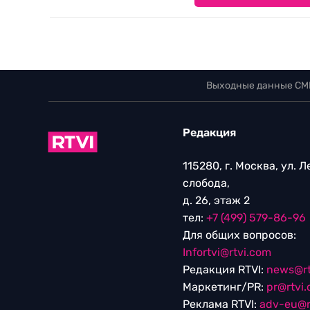
Выходные данные СМ
Редакция
115280, г. Москва, ул. 
слобода,
д. 26, этаж 2
тел:
+7 (499) 579-86-96
Для общих вопросов:
Infortvi@rtvi.com
Редакция RTVI:
news@rt
Маркетинг/PR:
pr@rtvi
Реклама RTVI:
adv-eu@r