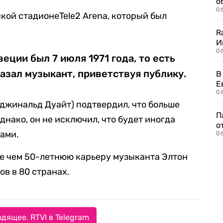
о
06
кой стадионеTele2 Arena, который был
R
И
0
еции был 7 июля 1971 года, то есть
казал музыкант, приветствуя публику.
В
Е
06
джинальд Дуайт) подтвердил, что больше
П
днако, он не исключил, что будет иногда
о
ами.
06
олее чем 50-летнюю карьеру музыканта Элтон
в в 80 странах.
дящее. RTVI в Telegram