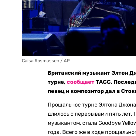
Caisa Rasmussen / AP
Британский музыкант Элтон Д
турне,
сообщает
ТАСС. Последн
певец и композитор дал в Сток
Прощальное турне Элтона Джона п
длилось с перерывами пять лет.
музыкантом, стала Goodbye Yello
года. Всего же в ходе прощально