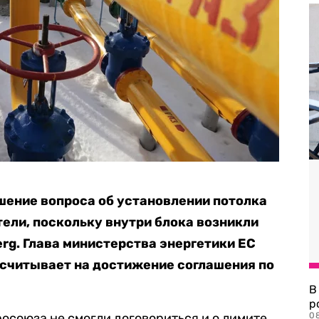
шение вопроса об установлении потолка
тели, поскольку внутри блока возникли
rg. Глава министерства энергетики ЕС
ссчитывает на достижение соглашения по
В
р
росоюза не смогли договориться и о лимите
08