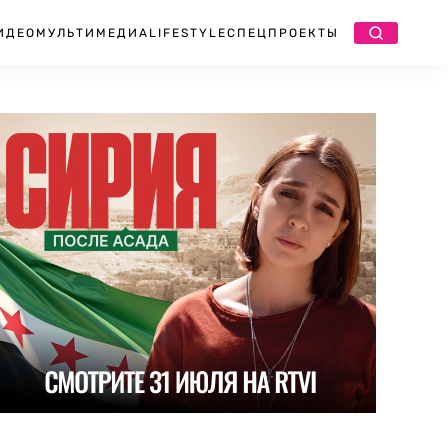
ИДЕО
МУЛЬТИМЕДИА
LIFESTYLE
СПЕЦПРОЕКТЫ