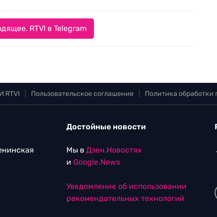
дящее. RTVI в Telegram
И RTVI
|
Пользовательское соглашение
|
Политика обработки
Достойные новости
Ленинская
Мы в
Дзен.Новостях
и
Google.News
Уведомление об использовании
рекомендательных технологий