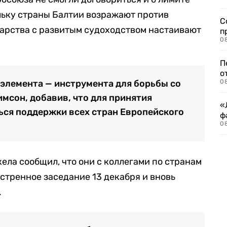
льку страны Балтии возражают против
С
ударства с развитым судоходством настаивают
п
08
П
о
 элемента — инструмента для борьбы со
08
имсон, добавив, что для принятия
«
ся поддержки всех стран Европейского
ф
0
ела сообщил, что они с коллегами по странам
экстренное заседание 13 декабря и вновь
.