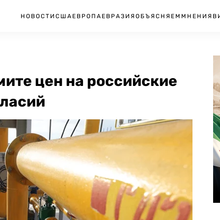
НОВОСТИ
США
ЕВРОПА
ЕВРАЗИЯ
ОБЪЯСНЯЕМ
МНЕНИЯ
В
мите цен на российские
гласий