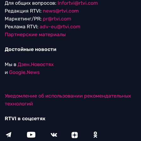
Для общих вопросов:
Infortvi@rtvi.com
Редакция RTVI:
news@rtvi.com
Маркетинг/PR:
pr@rtvi.com
Реклама RTVI:
adv-eu@rtvi.com
Партнерские материалы
Достойные новости
Мы в
Дзен.Новостях
и
Google.News
Уведомление об использовании рекомендательных
технологий
RTVI в соцсетях