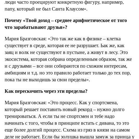
люди часто проецируют конкретную фигуру, например,
папу, который не был Санта Клаусом».
Почему «Твой доход – среднее
арифметическое от того
что зарабатывают друзья»?
Мария Бразговская: «Это т
ак же как в физике – клетка
существует в среде, которая ее не разрушает. Ьак же, как
заяц и волк не существуют в пустыне, а живут в лесу. Это
экосистема, которая собрана определенным образом, так же
и с друзьями – все они собираются по схожим интересам,
амбициям и т.д. но это правило работает только до тех пор,
пока ты не выходишь за свои пределы».
Как перескочить через эти пределы?
Мария Бразговская: «
Это процесс. Как у спортсмена,
который решает поставить новый рекорд – нужно долго
тренироваться. А если ты не спортсмен и тебе надо
начинать с того, чтобы в принципе встать с дивана, то это
еще более долгий процесс. Схема из гряз в князи на самом
деле не работает. Если бы золушка вышла замуж за принца у