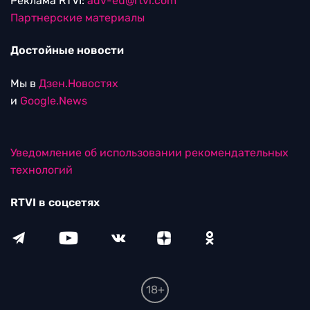
Реклама RTVI:
adv-eu@rtvi.com
Партнерские материалы
Достойные новости
Мы в
Дзен.Новостях
и
Google.News
Уведомление об использовании рекомендательных
технологий
RTVI в соцсетях
18+