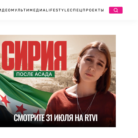
ИДЕО
МУЛЬТИМЕДИА
LIFESTYLE
СПЕЦПРОЕКТЫ