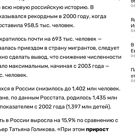
о
06
а всю новую российскую историю. В
казывался рекордным в 2000 году, когда
R
ставила 958,5 тыс. человек.
И
0
кратилось почти на 693 тыс. человек —
В
алась приездом в страну мигрантов, следует
Е
ожно сделать вывод, что снижение численности
06
ало максимальным, начиная с 2003 года —
П
с. человек.
о
06
хся в России снизилось до 1,402 млн человек.
ане, по данным Росстата, родилось 1,435 млн
оказателем с 2002 года (1,397 млн детей).
сть в России выросла на 15,9% по сравнению с
ьер Татьяна Голикова. «При этом
прирост