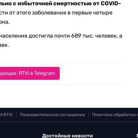
ьно с избыточной смертностью от COVID-
сти от этого заболевания в первые четыре
она.
населения достигла почти 689 тыс. человек, а
век.
дящее. RTVI в Telegram
И RTVI
|
Пользовательское соглашение
|
Политика обработки
Достойные новости