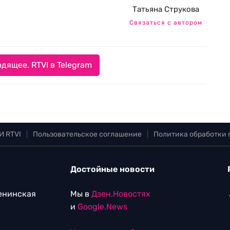
Татьяна Струкова
Связаться с автором
дящее. RTVI в Telegram
И RTVI
|
Пользовательское соглашение
|
Политика обработки
Достойные новости
Ленинская
Мы в
Дзен.Новостях
и
Google.News