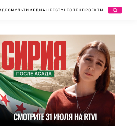
ИДЕО
МУЛЬТИМЕДИА
LIFESTYLE
СПЕЦПРОЕКТЫ