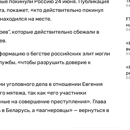
Т
рые покинули Россию 24 июня. Публикация
06
та, покажет, «кто действительно покинул
 находился на месте.
F
н
06
оев“, которые действительно сбежали в
ев.
«
в
нформацию о бегстве российских элит могли
06
лужбы, «чтобы разрушить доверие к
«
р
06
и уголовного дела в отношении Евгения
о мятежа, так как «его участники
ные на совершение преступления». Глава
 в Беларусь, а «вагнеровцы» — вернуться в