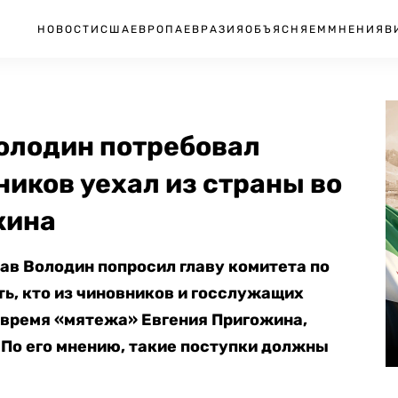
НОВОСТИ
США
ЕВРОПА
ЕВРАЗИЯ
ОБЪЯСНЯЕМ
МНЕНИЯ
В
Володин потребовал
ников уехал из страны во
жина
в Володин попросил главу комитета по
ь, кто из чиновников и госслужащих
 время «мятежа» Евгения Пригожина,
 По его мнению, такие поступки должны