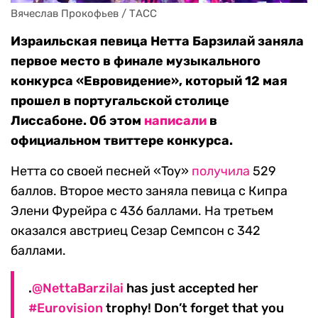
Вячеслав Прокофьев / ТАСС
Израильская певица Нетта Барзилай заняла
первое место в финале музыкального
конкурса «Евровидение», который 12 мая
прошел в португальской столице
Лиссабоне. Об этом
написали
в
официальном твиттере конкурса.
Нетта со своей песней «Toy»
получила
529
баллов. Второе место заняла певица с Кипра
Элени Фурейра с 436 баллами. На третьем
оказался австриец Сезар Семпсон с 342
баллами.
.
@NettaBarzilai
has just accepted her
#Eurovision
trophy! Don’t forget that you