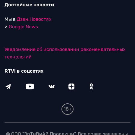
Достойные новости
Мы в
Дзен.Новостях
и
Google.News
Уведомление об использовании рекомендательных
технологий
RTVI в соцсетях
18+
© ООО "ЭрТиВиАй Продакшн". Все права защищены.