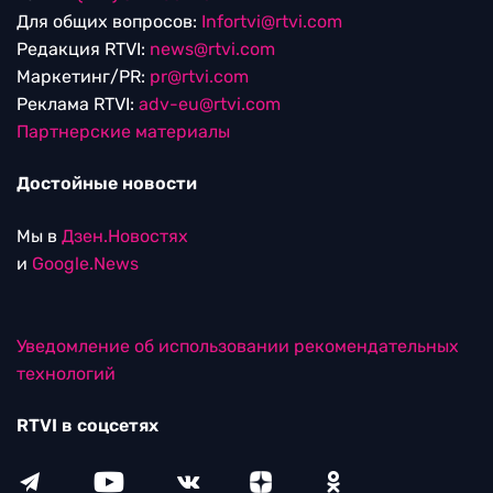
Для общих вопросов:
Infortvi@rtvi.com
Редакция RTVI:
news@rtvi.com
Маркетинг/PR:
pr@rtvi.com
Реклама RTVI:
adv-eu@rtvi.com
Партнерские материалы
Достойные новости
Мы в
Дзен.Новостях
и
Google.News
Уведомление об использовании рекомендательных
технологий
RTVI в соцсетях