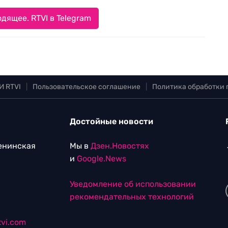
дящее. RTVI в Telegram
И RTVI
|
Пользовательское соглашение
|
Политика обработки
Достойные новости
Ленинская
Мы в
Дзен.Новостях
и
Google.News
Уведомление об использовании
рекомендательных технологий
vi.com