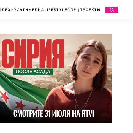
ИДЕО
МУЛЬТИМЕДИА
LIFESTYLE
СПЕЦПРОЕКТЫ