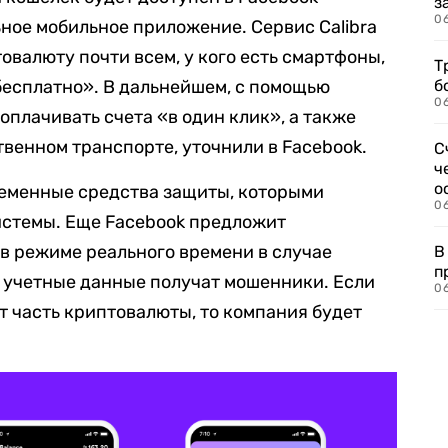
з
0
ьное мобильное приложение. Сервис Calibra
овалюту почти всем, у кого есть смартфоны,
Т
бесплатно». В дальнейшем, с помощью
б
0
оплачивать счета «в один клик», а также
твенном транспорте, уточнили в Facebook.
С
ч
о
еменные средства защиты, которыми
0
истемы. Еще Facebook предложит
 в режиме реального времени в случае
В
п
о учетные данные получат мошенники. Если
0
т часть криптовалюты, то компания будет