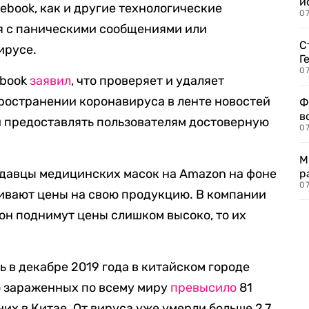
и
acebook, как и другие технологические
0
я с паническими сообщениями или
С
ирусе.
Г
07
ebook
заявил
, что проверяет и удаляет
ространении коронавируса в ленте новостей
Ф
в
и предоставлять пользователям достоверную
07
М
родавцы медицинских масок на Amazon на фоне
р
07
ивают цены на свою продукцию. В компании
 он поднимут цены слишком высоко, то их
 в декабре 2019 года в китайском городе
о зараженных по всему миру
превысило
81
них в Китае. От вируса уже умерли больше 2,7