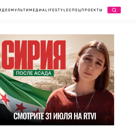
ИДЕО
МУЛЬТИМЕДИА
LIFESTYLE
СПЕЦПРОЕКТЫ