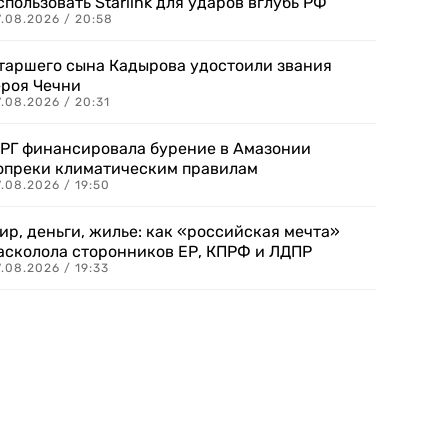
спользовать Starlink для ударов вглубь РФ
7.08.2026 / 20:58
таршего сына Кадырова удостоили звания
ероя Чечни
.08.2026 / 20:31
РГ финансировала бурение в Амазонии
опреки климатическим правилам
.08.2026 / 19:50
ир, деньги, жилье: как «российская мечта»
асколола сторонников ЕР, КПРФ и ЛДПР
.08.2026 / 19:33