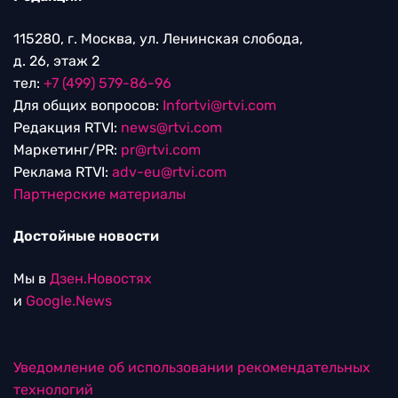
115280, г. Москва, ул. Ленинская слобода,
д. 26, этаж 2
тел:
+7 (499) 579-86-96
Для общих вопросов:
Infortvi@rtvi.com
Редакция RTVI:
news@rtvi.com
Маркетинг/PR:
pr@rtvi.com
Реклама RTVI:
adv-eu@rtvi.com
Партнерские материалы
Достойные новости
Мы в
Дзен.Новостях
и
Google.News
Уведомление об использовании рекомендательных
технологий