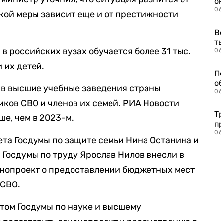
о
06
акой меры зависит еще и от престижности
В
т
в российских вузах обучается более 31 тыс.
06
 их детей.
П
о
 в высшие учебные заведения страны
06
ников СВО и членов их семей. РИА Новости
Т
ьше, чем в 2023-м.
п
06
тета Госдумы по защите семьи Нина Останина и
 Госдумы по труду Ярослав Нилов внесли в
нопроект о предоставлении бюджетных мест
 СВО.
том Госдумы по науке и высшему