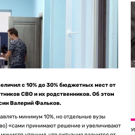
величил с 10% до 30% бюджетных мест от
тников СВО и их родственников. Об этом
сии Валерий Фальков.
тавлять минимум 10%, но отдельные вузы
тво) «сами принимают решение и увеличивают
У
 министр уточнил, что ситуация разнится от