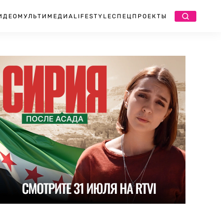
ИДЕО
МУЛЬТИМЕДИА
LIFESTYLE
СПЕЦПРОЕКТЫ