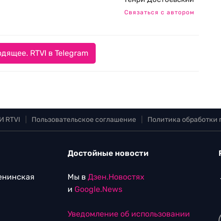
Связаться с автором
дящее. RTVI в Telegram
И RTVI
|
Пользовательское соглашение
|
Политика обработки
Достойные новости
Ленинская
Мы в
Дзен.Новостях
и
Google.News
Уведомление об использовании