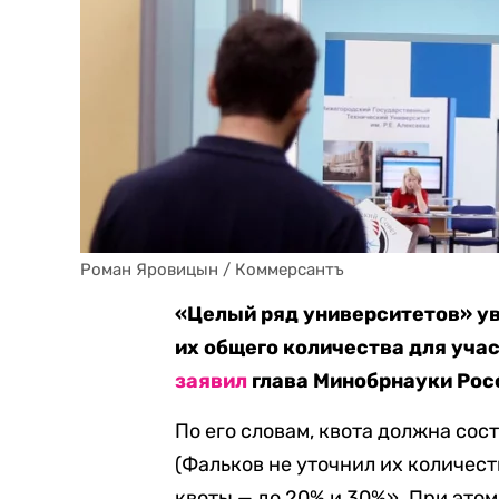
Роман Яровицын / Коммерсантъ
«Целый ряд университетов» у
их общего количества для учас
заявил
глава Минобрнауки Рос
По его словам, квота должна сос
(Фальков не уточнил их количес
квоты — до 20% и 30%». При этом