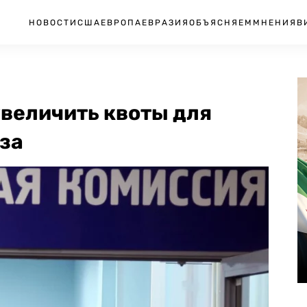
НОВОСТИ
США
ЕВРОПА
ЕВРАЗИЯ
ОБЪЯСНЯЕМ
МНЕНИЯ
В
увеличить квоты для
аза