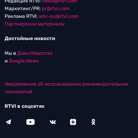
Редакция RTVI:
news@rtvi.com
Маркетинг/PR:
pr@rtvi.com
Реклама RTVI:
adv-eu@rtvi.com
Партнерские материалы
Достойные новости
Мы в
Дзен.Новостях
и
Google.News
Уведомление об использовании рекомендательных
технологий
RTVI в соцсетях