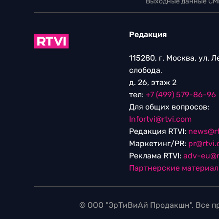
Выходные данные СМ
Редакция
115280, г. Москва, ул. 
слобода,
д. 26, этаж 2
тел:
+7 (499) 579-86-96
Для общих вопросов:
Infortvi@rtvi.com
Редакция RTVI:
news@rt
Маркетинг/PR:
pr@rtvi
Реклама RTVI:
adv-eu@r
Партнерские материа
© ООО "ЭрТиВиАй Продакшн". Все пр