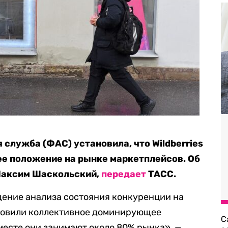
служба (ФАС) установила, что Wildberries
е положение на рынке маркетплейсов. Об
 Максим Шаскольский,
передает
ТАСС.
дение анализа состояния конкуренции на
ановили коллективное доминирующее
С
вместе они занимают около 80% рынка», —