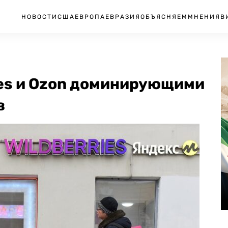
НОВОСТИ
США
ЕВРОПА
ЕВРАЗИЯ
ОБЪЯСНЯЕМ
МНЕНИЯ
В
ies и Ozon доминирующими
в