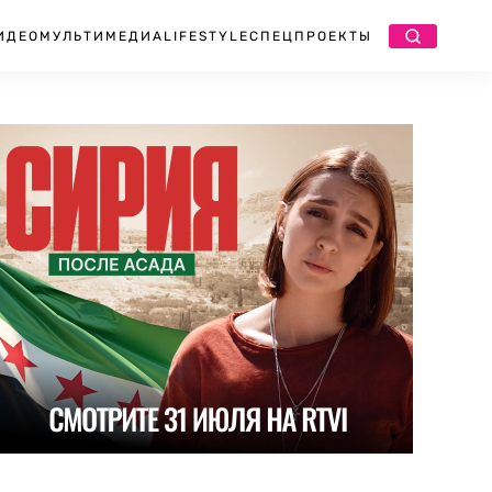
ИДЕО
МУЛЬТИМЕДИА
LIFESTYLE
СПЕЦПРОЕКТЫ