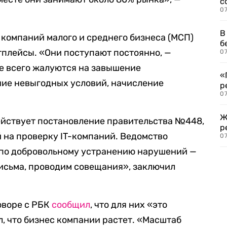
с
07
В
и компаний малого и среднего бизнеса (МСП)
б
тплейсы. «Они поступают постоянно, —
07
е всего жалуются на завышение
«
ние невыгодных условий, начисление
р
07
Ж
действует постановление правительства №448,
р
 на проверку IT-компаний. Ведомство
07
 по добровольному устранению нарушений —
исьма, проводим совещания», заключил
говоре с РБК
сообщил
, что для них «это
л, что бизнес компании растет. «Масштаб