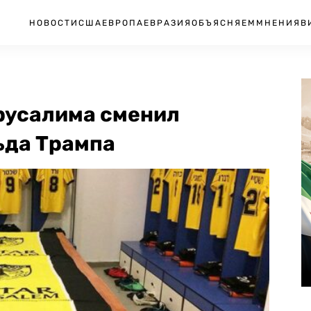
НОВОСТИ
США
ЕВРОПА
ЕВРАЗИЯ
ОБЪЯСНЯЕМ
МНЕНИЯ
В
русалима сменил
ьда Трампа