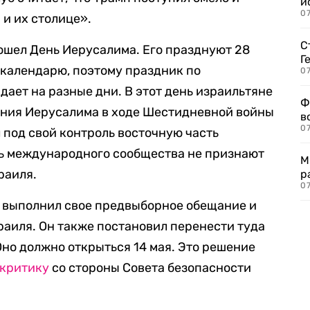
и
0
 и их столице».
С
рошел День Иерусалима. Его празднуют 28
Г
 календарю, поэтому праздник по
07
ает на разные дни. В этот день израильтяне
Ф
ния Иерусалима в ходе Шестидневной войны
в
07
л под свой контроль восточную часть
ть международного сообщества не признают
М
раиля.
р
07
п выполнил свое предвыборное обещание и
аиля. Он также постановил перенести туда
Оно должно открыться 14 мая. Это решение
критику
со стороны Совета безопасности