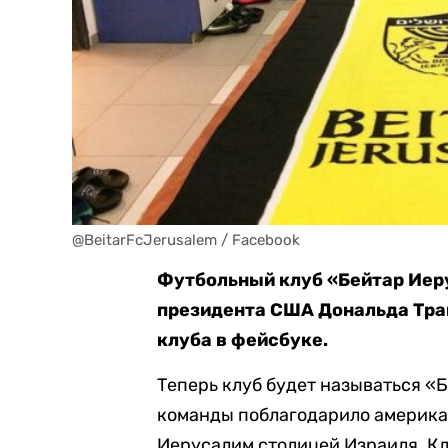
@BeitarFcJerusalem / Facebook
Футбольный клуб «Бейтар Иеру
президента США Дональда Трам
клуба в фейсбуке.
Теперь клуб будет называться «
команды поблагодарило американ
Иерусалим столицей Израиля. Клу