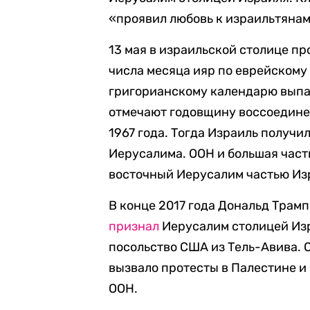
«проявил любовь к израильтянам
13 мая в израильской столице п
числа месяца ияр по еврейскому
григорианскому календарю выпад
отмечают годовщину воссоедине
1967 года. Тогда Израиль получи
Иерусалима. ООН и большая час
восточный Иерусалим частью Из
В конце 2017 года Дональд Трам
признал
Иерусалим столицей Изр
посольство США из Тель-Авива. 
вызвало протесты в Палестине и
ООН.