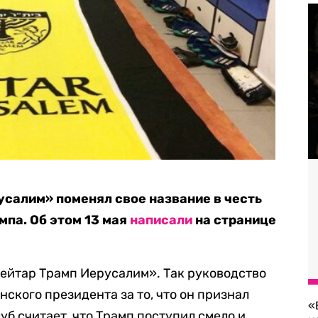
салим» поменял свое название в честь
па. Об этом 13 мая
написали
на странице
Бейтар Трамп Иерусалим». Так руководство
ского президента за то, что он признал
«
б считает, что Трамп поступил смело и