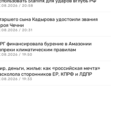
спользовать Starlink для ударов вглубь РФ
7.08.2026 / 20:58
таршего сына Кадырова удостоили звания
ероя Чечни
.08.2026 / 20:31
РГ финансировала бурение в Амазонии
опреки климатическим правилам
.08.2026 / 19:50
ир, деньги, жилье: как «российская мечта»
асколола сторонников ЕР, КПРФ и ЛДПР
.08.2026 / 19:33