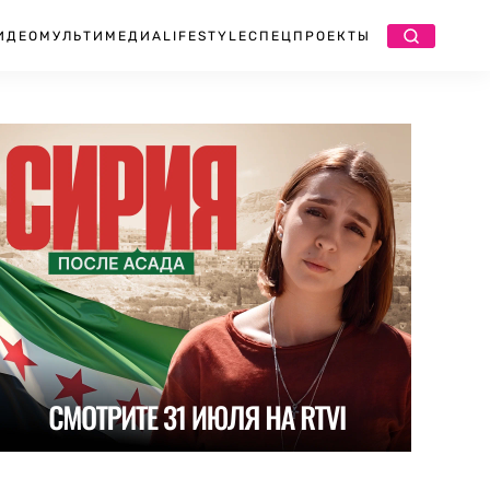
ИДЕО
МУЛЬТИМЕДИА
LIFESTYLE
СПЕЦПРОЕКТЫ