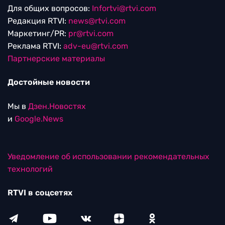
Для общих вопросов:
Infortvi@rtvi.com
Редакция RTVI:
news@rtvi.com
Маркетинг/PR:
pr@rtvi.com
Реклама RTVI:
adv-eu@rtvi.com
Партнерские материалы
Достойные новости
Мы в
Дзен.Новостях
и
Google.News
Уведомление об использовании рекомендательных
технологий
RTVI в соцсетях