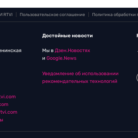
И RTVI
|
Пользовательское соглашение
|
Политика обработки
Достойные новости
Ленинская
Мы в
Дзен.Новостях
и
Google.News
Уведомление об использовании
рекомендательных технологий
vi.com
.com
tvi.com
лы