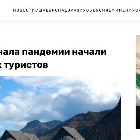
НОВОСТИ
США
ЕВРОПА
ЕВРАЗИЯ
ОБЪЯСНЯЕМ
МНЕНИЯ
В
чала пандемии начали
 туристов