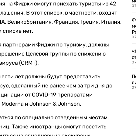
м
я на Фиджи смогут приехать туристы из 42
07
лашения. В этот список, в частности, входят
Ф
А, Великобритания, Франция, Греция, Италия,
м
 списке нет.
Р
07
ся партнерами Фиджи по туризму, должны
«
азрешение Целевой группы по снижению
о
вируса (CRMT).
07
шести лет должны будут предоставить
П
л
ус, сделанный не ранее чем за три дня до
07
акцинации от COVID-19 препаратами
, Moderna и Johnson & Johnson.
аться по специально отведенным местам,
ниц. Также иностранцы смогут посетить
виться на однодневные экскурсии.