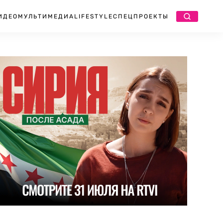
ИДЕО
МУЛЬТИМЕДИА
LIFESTYLE
СПЕЦПРОЕКТЫ