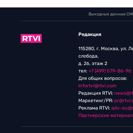
Выходные данные СМ
Редакция
115280, г. Москва, ул. 
слобода,
д. 26, этаж 2
тел:
+7 (499) 579-86-96
Для общих вопросов:
Infortvi@rtvi.com
Редакция RTVI:
news@rt
Маркетинг/PR:
pr@rtvi
Реклама RTVI:
adv-eu@r
Партнерские материа