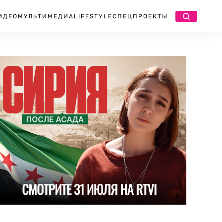
ИДЕО
МУЛЬТИМЕДИА
LIFESTYLE
СПЕЦПРОЕКТЫ