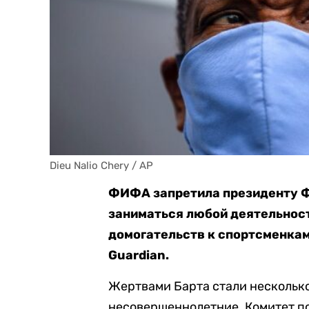
Dieu Nalio Chery / AP
ФИФА запретила президенту Ф
заниматься любой деятельност
домогательств к спортсменкам
Guardian.
Жертвами Барта стали несколько
несовершеннолетние. Комитет п