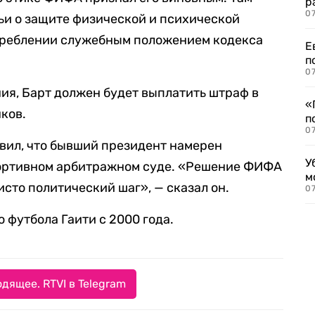
р
07
тьи о защите физической и психической
треблении служебным положением кодекса
Е
п
07
ия, Барт должен будет выплатить штраф в
«
ков.
п
07
вил, что бывший президент намерен
У
ортивном арбитражном суде. «Решение ФИФА
м
исто политический шаг», — сказал он.
07
футбола Гаити с 2000 года.
дящее. RTVI в Telegram