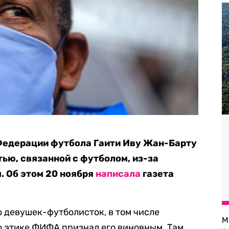
едерации футбола Гаити Иву Жан-Барту
ью, связанной с футболом, из-за
. Об этом 20 ноября
написала
газета
 девушек-футболисток, в том числе
М
о этике ФИФА признал его виновным. Там