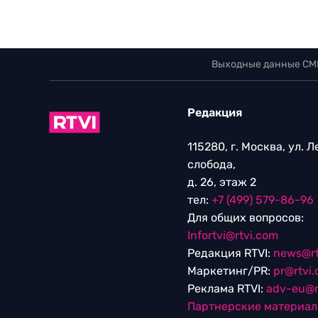
Выходные данные СМ
Редакция
115280, г. Москва, ул. 
слобода,
д. 26, этаж 2
тел:
+7 (499) 579-86-96
Для общих вопросов:
Infortvi@rtvi.com
Редакция RTVI:
news@rt
Маркетинг/PR:
pr@rtvi
Реклама RTVI:
adv-eu@r
Партнерские материа