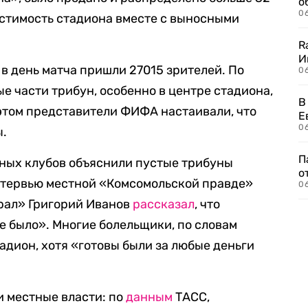
о
06
стимость стадиона вместе с выносными
R
И
в день матча пришли 27015 зрителей. По
0
е части трибун, особенно в центре стадиона,
В
этом представители ФИФА настаивали, что
Е
06
ы.
П
ных клубов объяснили пустые трибуны
о
интервью местной «Комсомольской правде»
06
рал» Григорий Иванов
рассказал
, что
е было». Многие болельщики, по словам
тадион, хотя «готовы были за любые деньги
 местные власти: по
данным
ТАСС,