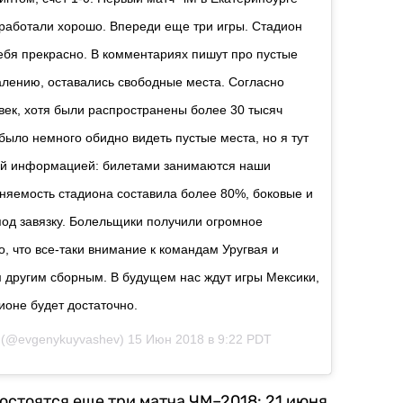
тработали хорошо. Впереди еще три игры. Стадион
ебя прекрасно. В комментариях пишут про пустые
жалению, оставались свободные места. Согласно
век, хотя были распространены более 30 тысяч
было немного обидно видеть пустые места, но я тут
ой информацией: билетами занимаются наши
лняемость стадиона составила более 80%, боковые и
под завязку. Болельщики получили огромное
о, что все-таки внимание к командам Уругвая и
м другим сборным. В будущем нас ждут игры Мексики,
ионе будет достаточно.
(@evgenykuyvashev)
15 Июн 2018 в 9:22 PDT
остоятся еще три матча ЧМ–2018: 21 июня