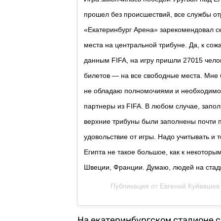
прошел без происшествий, все службы о
«Екатеринбург Арена» зарекомендовал с
места на центральной трибуне. Да, к со
данным FIFA, на игру пришли 27015 чело
билетов — на все свободные места. Мне 
не обладаю полномочиями и необходим
партнеры из FIFA. В любом случае, запо
верхние трибуны были заполнены почти 
удовольствие от игры. Надо учитывать и т
Египта не такое большое, как к некоторы
Швеции, Франции. Думаю, людей на стад
Публикация от
Евгений Куйвашев
На екатеринбургском стадионе с