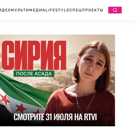
ИДЕО
МУЛЬТИМЕДИА
LIFESTYLE
СПЕЦПРОЕКТЫ