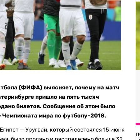
бола (ФИФА) выясняет, почему на матч
атеринбурге пришло на пять тысяч
одано билетов. Сообщение об этом было
е Чемпионата мира по футболу-2018.
Египет — Уругвай, который состоялся 15 июня
П
а», было продано и распределено больше 32