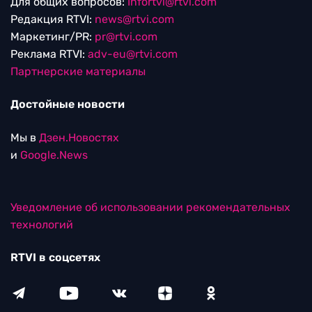
Для общих вопросов:
Infortvi@rtvi.com
Редакция RTVI:
news@rtvi.com
Маркетинг/PR:
pr@rtvi.com
Реклама RTVI:
adv-eu@rtvi.com
Партнерские материалы
Достойные новости
Мы в
Дзен.Новостях
и
Google.News
Уведомление об использовании рекомендательных
технологий
RTVI в соцсетях