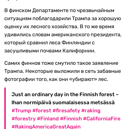
В финском Департаменте по чрезвычайным
ситуациям поблагодарили Трампа за хорошую
оценку их лесного хозяйства. В то же время
удивились словам американского президента,
который сравнил леса Финляндии с
засушливыми почвами Калифорнии.
Самих финнов тоже смутило такое заявление
Трампа. Некоторые выложили в сеть забавные
фотографии того, как они «убирают» лес.
Just an ordinary day in the Finnish forest ~
Ihan normipäivä suomalaisessa metsässä
#Trump
#forest
#firesafety
#raking
#forestry
#Finland
#Finnish
#CaliforniaFire
#RakingAmericaGreatAgain