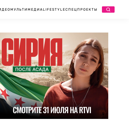
ИДЕО
МУЛЬТИМЕДИА
LIFESTYLE
СПЕЦПРОЕКТЫ