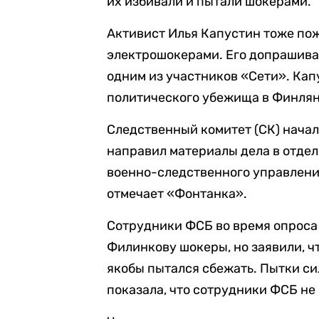
их избивали и пытали шокерами.
Активист Илья Капустин тоже по
электрошокерами. Его допрашивали
одним из участников «Сети». Кап
политического убежища в Финля
Следственный комитет (СК) начал
направил материалы дела в отде
военно-следственного управлени
отмечает «Фонтанка».
Сотрудники ФСБ во время опроса 
Филинкову шокеры, но заявили, ч
якобы пытался сбежать. Пытки с
показала, что сотрудники ФСБ не