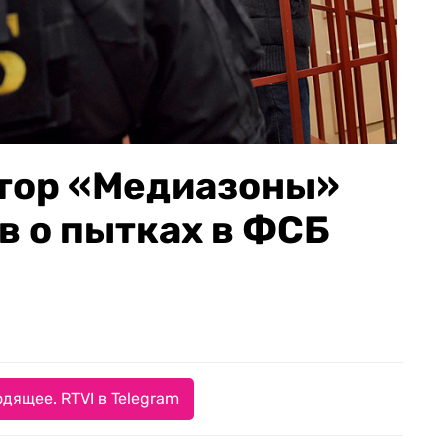
тор «Медиазоны»
в о пытках в ФСБ
дящее. RTVI в Telegram