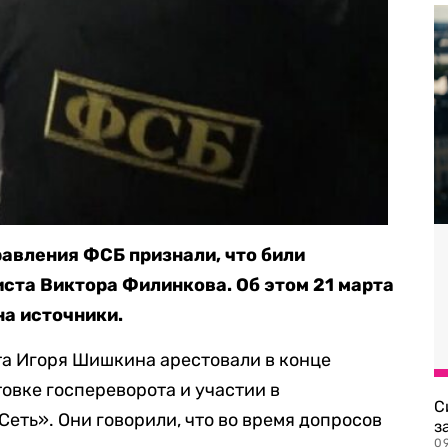
авления ФСБ признали, что били
ста Виктора Филинкова. Об этом 21 марта
а источники.
та Игоря Шишкина арестовали в конце
товке госпереворота и участии в
С
еть». Они говорили, что во время допросов
з
0