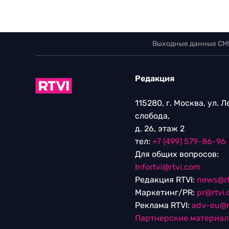
Выходные данные СМ
Редакция
115280, г. Москва, ул. 
слобода,
д. 26, этаж 2
тел:
+7 (499) 579-86-96
Для общих вопросов:
Infortvi@rtvi.com
Редакция RTVI:
news@rt
Маркетинг/PR:
pr@rtvi
Реклама RTVI:
adv-eu@r
Партнерские материа