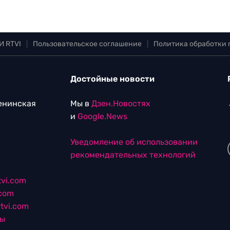
И RTVI
|
Пользовательское соглашение
|
Политика обработки
Достойные новости
Ленинская
Мы в
Дзен.Новостях
и
Google.News
Уведомление об использовании
рекомендательных технологий
vi.com
.com
tvi.com
лы