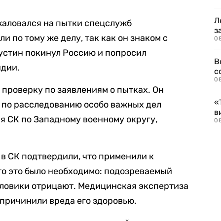
Л
жаловался на пытки спецслужб
з
 по тому же делу, так как он знаком с
0
устин покинул Россию и попросил
В
ндии.
с
0
 проверку по заявлениям о пытках. Он
«
л по расследованию особо важных дел
в
я СК по Западному военному округу,
0
в СК подтвердили, что применили к
то это было необходимо: подозреваемый
иловики отрицают. Медицинская экспертиза
 причинили вреда его здоровью.