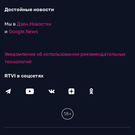
Достойные новости
Мы в
Дзен.Новостях
и
Google.News
Уведомление об использовании рекомендательных
технологий
RTVI в соцсетях
18+