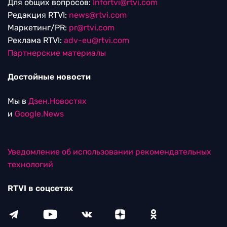
Для общих вопросов:
Infortvi@rtvi.com
Редакция RTVI:
news@rtvi.com
Маркетинг/PR:
pr@rtvi.com
Реклама RTVI:
adv-eu@rtvi.com
Партнерские материалы
Достойные новости
Мы в
Дзен.Новостях
и
Google.News
Уведомление об использовании рекомендательных
технологий
RTVI в соцсетях