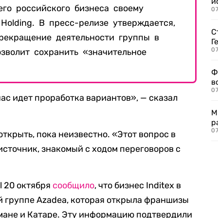
и
его российского бизнеса своему
0
Holding. В пресс-релизе утверждается,
С
прекращение деятельности группы в
Г
07
озволит сохранить «значительное
Ф
в
07
ас идет проработка вариантов», — сказал
М
р
07
ткрыть, пока неизвестно. «Этот вопрос в
источник, знакомый с ходом переговоров с
l 20 октября
сообщило
, что бизнес Inditex в
й группе Azadea, которая открыла франшизы
мане и Катаре. Эту информацию подтвердили