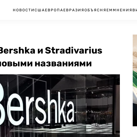
НОВОСТИ
США
ЕВРОПА
ЕВРАЗИЯ
ОБЪЯСНЯЕМ
МНЕНИЯ
В
 Bershka и Stradivarius
 новыми названиями