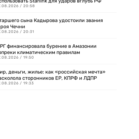
спользовать Starlink для ударов вглубь РФ
7.08.2026 / 20:58
таршего сына Кадырова удостоили звания
ероя Чечни
.08.2026 / 20:31
РГ финансировала бурение в Амазонии
опреки климатическим правилам
.08.2026 / 19:50
ир, деньги, жилье: как «российская мечта»
асколола сторонников ЕР, КПРФ и ЛДПР
.08.2026 / 19:33