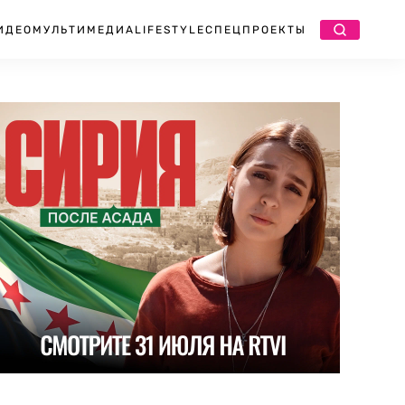
ИДЕО
МУЛЬТИМЕДИА
LIFESTYLE
СПЕЦПРОЕКТЫ