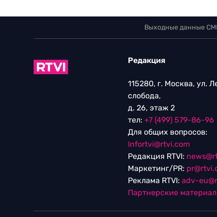
Выходные данные СМ
Редакция
115280, г. Москва, ул. 
слобода,
д. 26, этаж 2
тел:
+7 (499) 579-86-96
Для общих вопросов:
Infortvi@rtvi.com
Редакция RTVI:
news@rt
Маркетинг/PR:
pr@rtvi
Реклама RTVI:
adv-eu@r
Партнерские материа