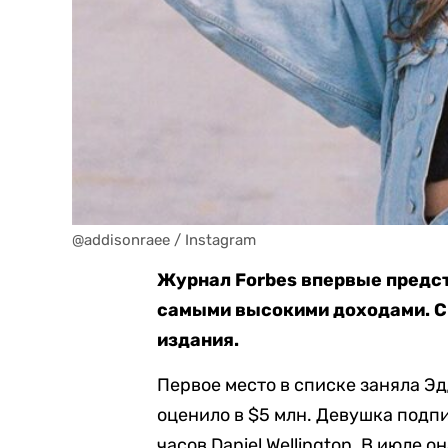
@addisonraee / Instagram
Журнал Forbes впервые предст
самыми высокими доходами. 
издания.
Первое место в списке заняла Э
оценило в $5 млн. Девушка подп
часов Daniel Wellington. В июле 