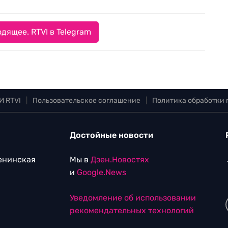
дящее. RTVI в Telegram
И RTVI
|
Пользовательское соглашение
|
Политика обработки
Достойные новости
Ленинская
Мы в
Дзен.Новостях
и
Google.News
Уведомление об использовании
рекомендательных технологий