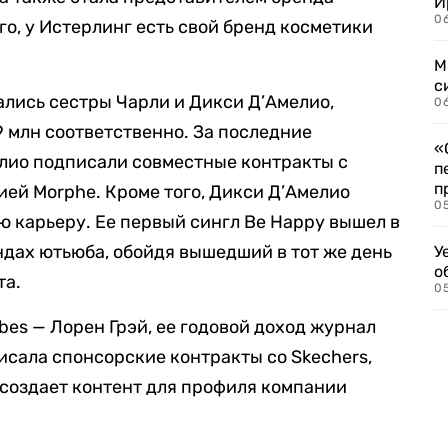
И
06
го, у Истерлинг есть свой бренд косметики
М
с
ались сестры Чарли и Дикси Д’Амелио,
0
9 млн соответственно. За последние
«
лио подписали совместные контракты с
п
п
нией Morphe. Кроме того, Дикси Д’Амелио
0
 карьеру. Ее первый сингл Be Happy вышел в
ндах ютьюба, обойдя вышедший в тот же день
У
о
та.
0
bes — Лорен Грэй, ее годовой доход журнал
исала спонсорские контракты со Skechers,
а создает контент для профиля компании