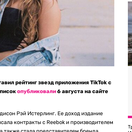
авил рейтинг звезд приложения TikTok c
Список
опубликовали
6 августа на сайте
ддисон Рэй Истерлинг. Ее доход издание
исала контракты с Reebok и производителем
Т
она также стала представителем бренда