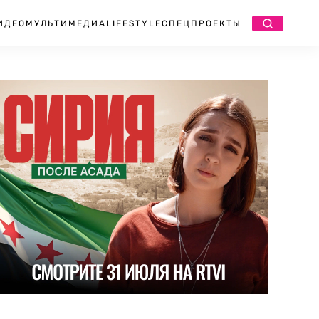
ИДЕО
МУЛЬТИМЕДИА
LIFESTYLE
СПЕЦПРОЕКТЫ