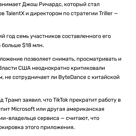
 занимает Джош Ричардс, который стал
 TalentX и директором по стратегии Triller —
ий год семь участников составленного его
 больше $18 млн.
риложение позволяет снимать, просматривать и
 Власти США неоднократно критиковали
м, не сотрудничает ли ByteDance с китайской
 Трамп заявил, что TikTok прекратит работу в
упит Microsoft или другая американская
ии-владельце сервиса — считают, что
окировка этого приложения.