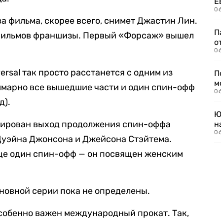
Е
06
ва фильма, скорее всего, снимет Джастин Лин.
П
ь фильмов франшизы. Первый «Форсаж» вышел
о
06
ersal так просто расстанется с одним из
П
м
ммарно все вышедшие части и один спин-офф
06
д).
Ю
анирован выход продолжения спин-оффа
н
06
Дуэйна Джонсона и Джейсона Стэйтема.
еще один спин-офф — он посвящен женским
сновной серии пока не определены.
 особенно важен международный прокат. Так,