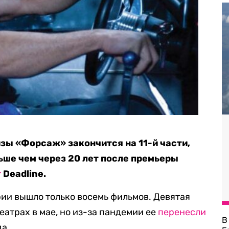
ы «Форсаж» закончится на 11-й части,
ьше чем через 20 лет после премьеры
т
Deadline.
рии вышло только восемь фильмов. Девятая
еатрах в мае, но из-за пандемии ее
перенесли
В
да.