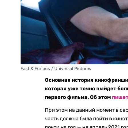
Fast & Furious / Universal Pictures
Основная история кинофраншиз
которая уже точно выйдет бол
первого фильма. Об этом
пише
При этом на данный момент в се
часть должна была пойти в кинот
почти на год — на апрель 2021 го