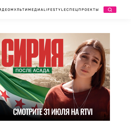
ИДЕО
МУЛЬТИМЕДИА
LIFESTYLE
СПЕЦПРОЕКТЫ