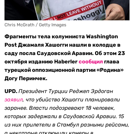
Chris McGrath / Getty Images
Фрагменты тела колумниста Washington
Post Джамаля Хашогги нашли в колодце в
саду посла Саудовской Аравии. Об этом 23
октября изданию Haberler
сообщил
глава
турецкой оппозиционной партии «Родина»
Догу Перинчек.
UPD.
Президент Турции Реджеп Эрдоган
заявил
, что убийство Хашогги планировали
заранее. Власти подозревают 18 человек,
которых задержали в Саудовской Аравии. 15
из них прилетели в Стамбул разными рейсами,
а некоторые отключили камеры в