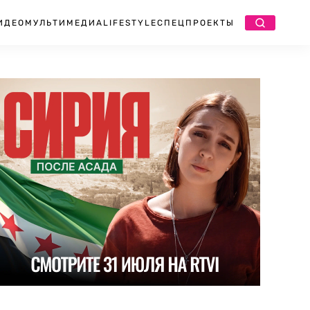
ИДЕО
МУЛЬТИМЕДИА
LIFESTYLE
СПЕЦПРОЕКТЫ