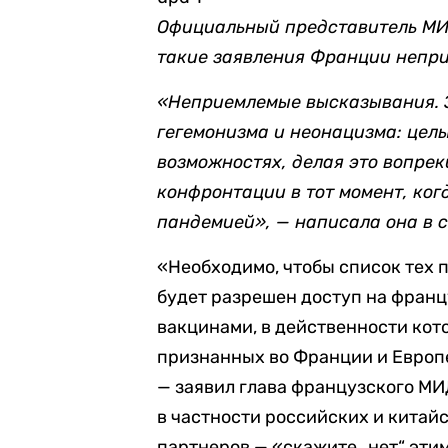
Официальный представитель МИ
такие заявления Франции непр
«Неприемлемые высказывания. Э
гегемонизма и неонацизма: цел
возможностях, делая это вопрек
конфронтации в тот момент, ко
пандемией», — написала она в 
«Необходимо, чтобы список тех 
будет разрешен доступ на франц
вакцинами, в действенности кот
признанных во Франции и Европе,
— заявил глава французского МИД
в частности российских и китай
партнеров — «скажите „нет“ эти