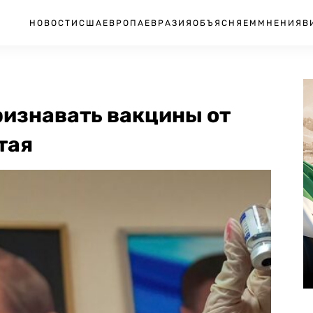
НОВОСТИ
США
ЕВРОПА
ЕВРАЗИЯ
ОБЪЯСНЯЕМ
МНЕНИЯ
В
ризнавать вакцины от
тая