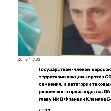
Zuma / TASS
Государствам-членам Евросоюз
территории вакцины против CO
сомнения. К категории таковы
российского производства. Об
главу МИД Франции Клемана Б
upd 1