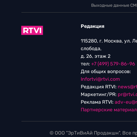
Выходные данные СМ
Редакция
115280, г. Москва, ул. 
слобода,
д. 26, этаж 2
тел:
+7 (499) 579-86-96
Для общих вопросов:
Infortvi@rtvi.com
Редакция RTVI:
news@rt
Маркетинг/PR:
pr@rtvi
Реклама RTVI:
adv-eu@r
Партнерские материа
© ООО "ЭрТиВиАй Продакшн". Все пр