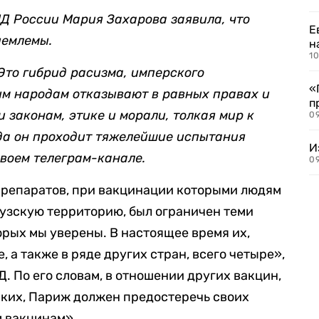
Д России Мария Захарова заявила, что
Е
иемлемы.
н
10
то гибрид расизма, имперского
«
ым народам отказывают в равных правах и
п
и законам, этике и морали, толкая мир к
0
гда он проходит тяжелейшие испытания
И
своем телеграм-канале.
09
препаратов, при вакцинации которыми людям
узскую территорию, был ограничен теми
орых мы уверены. В настоящее время их,
 а также в ряде других стран, всего четыре»,
. По его словам, в отношении других вакцин,
ских, Париж должен предостеречь своих
м вакцинам».