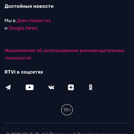
Достойные новости
Мы в
Дзен.Новостях
и
Google.News
Уведомление об использовании рекомендательных
технологий
RTVI в соцсетях
18+