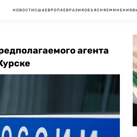
НОВОСТИ
США
ЕВРОПА
ЕВРАЗИЯ
ОБЪЯСНЯЕМ
МНЕНИЯ
В
редполагаемого агента
Курске