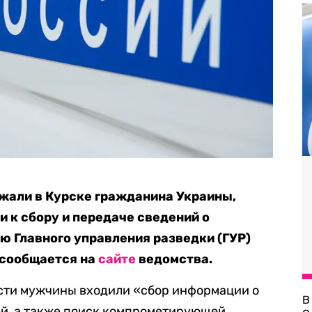
жали в Курске гражданина Украины,
и к сбору и передаче сведений о
ю Главного управления разведки (ГУР)
 сообщается на
сайте
ведомства.
ости мужчины входили «сбор информации о
В
ей, а также поиск компрометирующей