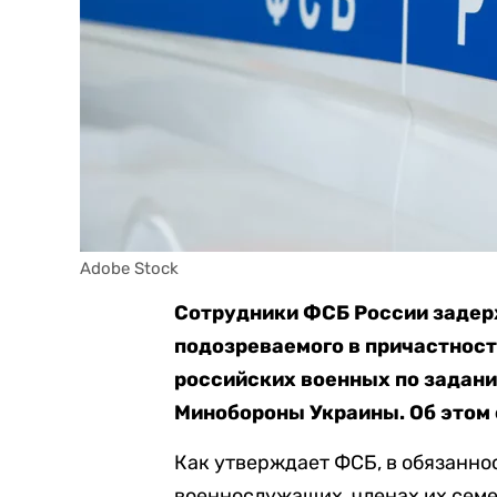
Adobe Stock
Сотрудники ФСБ России задер
подозреваемого в причастност
российских военных по задани
Минобороны Украины. Об этом
Как утверждает ФСБ, в обязанн
военнослужащих, членах их сем