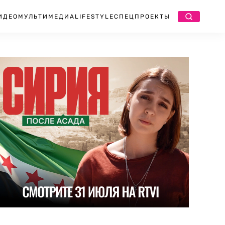
ИДЕО
МУЛЬТИМЕДИА
LIFESTYLE
СПЕЦПРОЕКТЫ