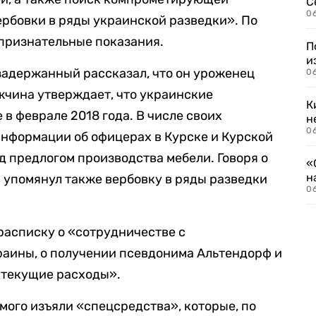
С
06
рбовки в ряды украинской разведки». По
 признательные показания.
П
и
задержанный рассказал, что он уроженец
06
чина утверждает, что украинские
К
в феврале 2018 года. В числе своих
н
06
информации об офицерах в Курске и Курской
д предлогом производства мебели. Говоря о
«
н
 упомянул также вербовку в ряды разведки
06
 расписку о «сотрудничестве с
аины, о получении псевдонима Альтендорф и
 текущие расходы».
мого изъяли «спецсредства», которые, по