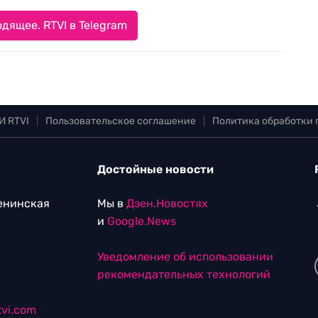
дящее. RTVI в Telegram
И RTVI
|
Пользовательское соглашение
|
Политика обработки
Достойные новости
Ленинская
Мы в
Дзен.Новостях
и
Google.News
Уведомление об использовании
рекомендательных технологий
vi.com