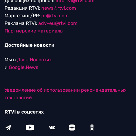
Для общих вопросов:
Infortvi@rtvi.com
Редакция RTVI:
news@rtvi.com
Маркетинг/PR:
pr@rtvi.com
Реклама RTVI:
adv-eu@rtvi.com
Партнерские материалы
Достойные новости
Мы в
Дзен.Новостях
и
Google.News
Уведомление об использовании рекомендательных
технологий
RTVI в соцсетях