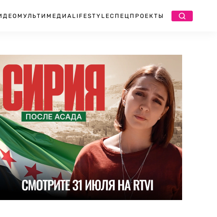
ИДЕО
МУЛЬТИМЕДИА
LIFESTYLE
СПЕЦПРОЕКТЫ