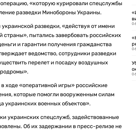
о операцию, «которую курировали спецслужбы
вление разведки Минобороны Украины.
«
в
06
 украинской разведки, «действуя от имени
й страны», пытались завербовать российских
«
деньги и гарантии получения гражданства
р
06
утверждает ведомство, сотрудники разведки
уществить перелет и посадку воздушных
У
о
эродромы».
06
о в ходе «оперативной игры» российские
ения, которые помогли вооруженным силам
а украинских военных объектов».
ики украинских спецслужб, задействованные
новлены. Об их задержании в пресс-релизе не