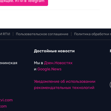
дящее. RTVI в Telegram
И RTVI
|
Пользовательское соглашение
|
Политика обработки
Достойные новости
Ленинская
Мы в
Дзен.Новостях
и
Google.News
Уведомление об использовании
рекомендательных технологий
vi.com
.com