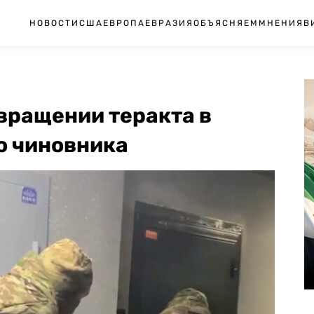
НОВОСТИ
США
ЕВРОПА
ЕВРАЗИЯ
ОБЪЯСНЯЕМ
МНЕНИЯ
В
вращении теракта в
о чиновника