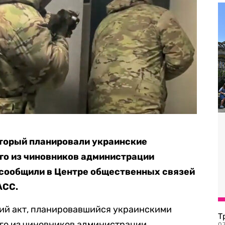
оторый планировали украинские
го из чиновников администрации
 сообщили в Центре общественных связей
АСС.
ий акт, планировавшийся украинскими
Т
го из чиновников администрации
07