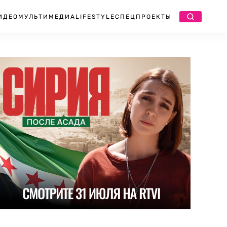
ИДЕО
МУЛЬТИМЕДИА
LIFESTYLE
СПЕЦПРОЕКТЫ