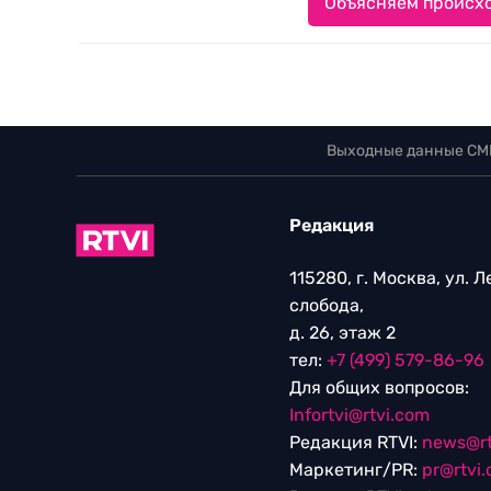
Объясняем происхо
Выходные данные СМ
Редакция
115280, г. Москва, ул. 
слобода,
д. 26, этаж 2
тел:
+7 (499) 579-86-96
Для общих вопросов:
Infortvi@rtvi.com
Редакция RTVI:
news@rt
Маркетинг/PR:
pr@rtvi