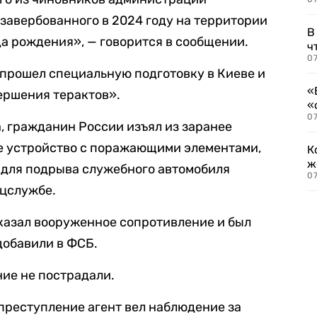
 завербованного в 2024 году на территории
В
а рождения», — говорится в сообщении.
ч
07
 прошел специальную подготовку в Киеве и
«
ершения терактов».
«
07
, гражданин России изъял из заранее
е устройство с поражающими элементами,
К
ж
 для подрыва служебного автомобиля
0
ецслужбе.
казал вооруженное сопротивление и был
добавили в ФСБ.
ие не пострадали.
 преступление агент вел наблюдение за