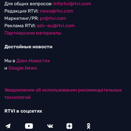
Для общих вопросов:
Infortvi@rtvi.com
Редакция RTVI:
news@rtvi.com
Маркетинг/PR:
pr@rtvi.com
Реклама RTVI:
adv-eu@rtvi.com
Партнерские материалы
Достойные новости
Мы в
Дзен.Новостях
и
Google.News
Уведомление об использовании рекомендательных
технологий
RTVI в соцсетях