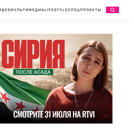
ИДЕО
МУЛЬТИМЕДИА
LIFESTYLE
СПЕЦПРОЕКТЫ