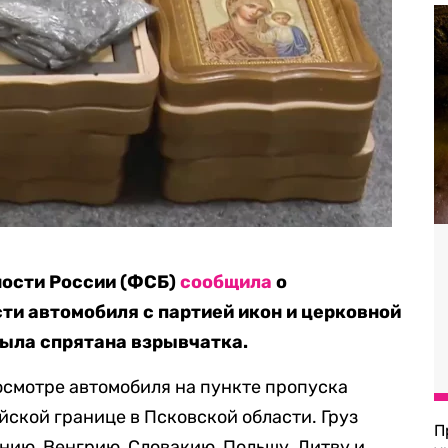
ости России (ФСБ)
сообщила
о
ти автомобиля с партией икон и церковной
была спрятана взрывчатка.
смотре автомобиля на пункте пропуска
ской границе в Псковской области. Груз
П
нию, Венгрию, Словакию, Польшу, Литву и