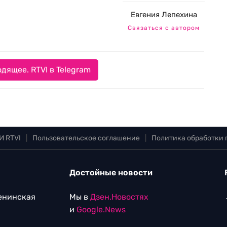
Евгения Лепехина
Связаться с автором
дящее. RTVI в Telegram
И RTVI
|
Пользовательское соглашение
|
Политика обработки
Достойные новости
Ленинская
Мы в
Дзен.Новостях
и
Google.News