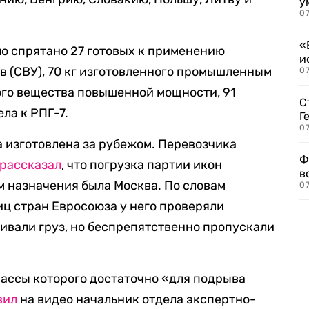
у
07
«
ло спрятано 27 готовых к применению
и
 (СВУ), 70 кг изготовленного промышленным
0
ого вещества повышенной мощности, 91
С
ла к РПГ-7.
Г
07
 изготовлена за рубежом. Перевозчика
Ф
рассказал
, что погрузка партии икон
в
м назначения была Москва. По словам
07
ц стран Евросоюза у него проверяли
ивали груз, но беспрепятственно пропускали
 массы которого достаточно «для подрыва
вил
на видео начальник отдела экспертно-