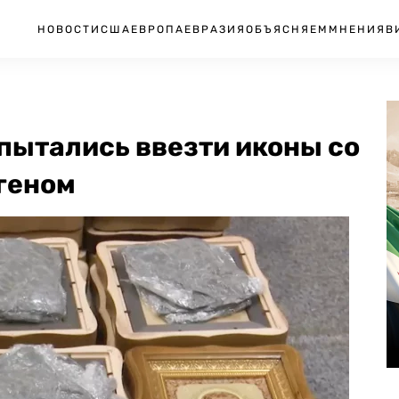
НОВОСТИ
США
ЕВРОПА
ЕВРАЗИЯ
ОБЪЯСНЯЕМ
МНЕНИЯ
В
 пытались ввезти иконы со
геном