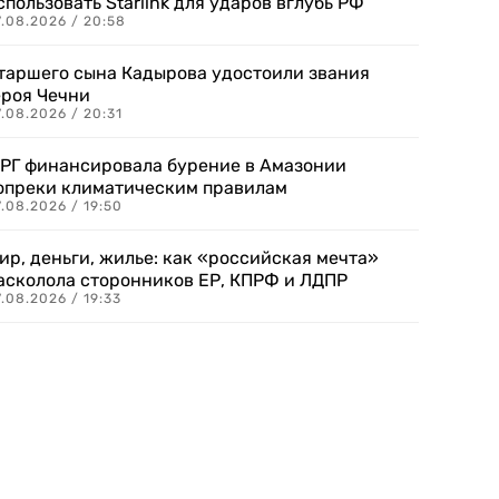
спользовать Starlink для ударов вглубь РФ
7.08.2026 / 20:58
таршего сына Кадырова удостоили звания
ероя Чечни
.08.2026 / 20:31
РГ финансировала бурение в Амазонии
опреки климатическим правилам
.08.2026 / 19:50
ир, деньги, жилье: как «российская мечта»
асколола сторонников ЕР, КПРФ и ЛДПР
.08.2026 / 19:33