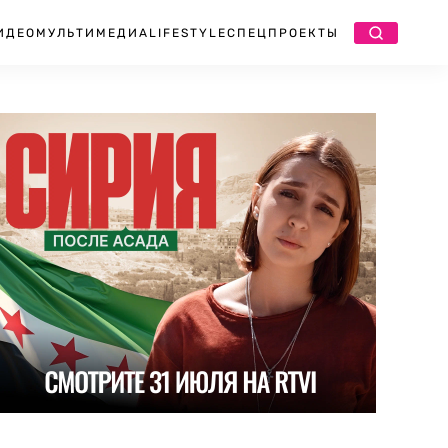
ИДЕО
МУЛЬТИМЕДИА
LIFESTYLE
СПЕЦПРОЕКТЫ