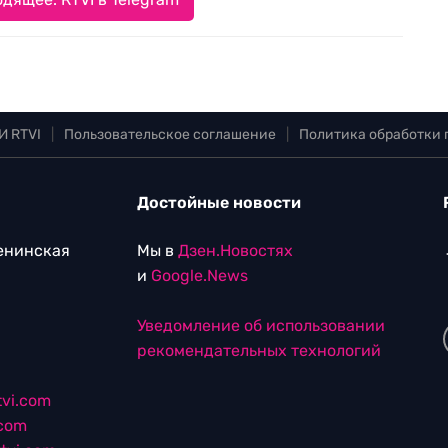
И RTVI
|
Пользовательское соглашение
|
Политика обработки
Достойные новости
Ленинская
Мы в
Дзен.Новостях
и
Google.News
Уведомление об использовании
рекомендательных технологий
vi.com
.com