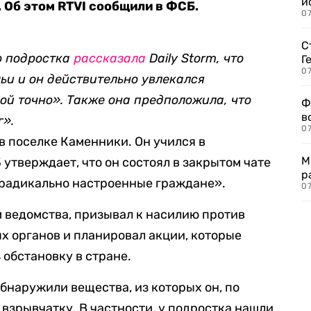
и
Об этом RTVI сообщили в ФСБ.
0
С
о подростка
рассказала
Daily Storm, что
Г
07
ьи и он действительно увлекался
ой точно». Также она предположила, что
Ф
в
г».
07
в поселке Каменники. Он учился в
М
утверждает, что он состоял в закрытом чате
р
 «радикально настроенные граждане».
07
 ведомства, призывал к насилию против
 органов и планировал акции, которые
обстановку в стране.
бнаружили вещества, из которых он, по
 взрывчатку. В частности, у подростка нашли