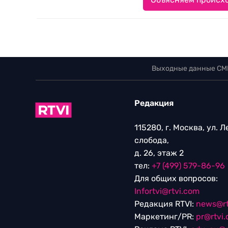
Выходные данные СМ
Редакция
115280, г. Москва, ул. 
слобода,
д. 26, этаж 2
тел:
+7 (499) 579-86-96
Для общих вопросов:
Infortvi@rtvi.com
Редакция RTVI:
news@rt
Маркетинг/PR:
pr@rtvi