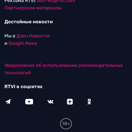
Реклама RTVI:
adv-eu@rtvi.com
Партнерские материалы
Достойные новости
Мы в
Дзен.Новостях
и
Google.News
Уведомление об использовании рекомендательных
технологий
RTVI в соцсетях
18+