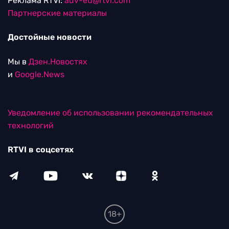
Реклама RTVI:
adv-eu@rtvi.com
Партнерские материалы
Достойные новости
Мы в
Дзен.Новостях
и
Google.News
Уведомление об использовании рекомендательных
технологий
RTVI в соцсетях
18+