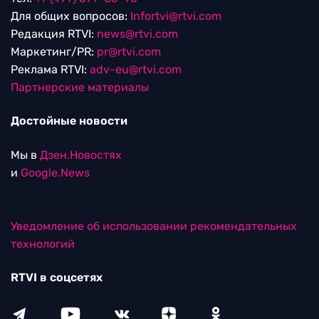
Для общих вопросов:
Infortvi@rtvi.com
Редакция RTVI:
news@rtvi.com
Маркетинг/PR:
pr@rtvi.com
Реклама RTVI:
adv-eu@rtvi.com
Партнерские материалы
Достойные новости
Мы в
Дзен.Новостях
и
Google.News
Уведомление об использовании рекомендательных
технологий
RTVI в соцсетях