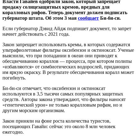
Власти Гавайев одобрили закон, который запрещает
продажу солнцезащитных кремов, вредных для
коралловых рифов. Теперь документ должен подписать
губернатор штата. Об этом 3 мая
сообщает
Би-би-си.
Если губернатор Дэвид Айдж подпишет документ, то запрет
начнет действовать с 2021 года.
Закон запрещает использовать кремы, в которых содержатся
ультрафиолетовые фильтры оксибензон и октиноксат. Ученые
выяснили, что при попадании в океан они приводят к
обесцвечиванию кораллов — процесса, при котором полипы
«избавляются» от симбиотических водорослей, придающих
им яркую окраску. В результате обесцвечивания коралл может
погибнуть.
Би-би-си отмечает, что оксибензон и октиноксат
используются в 3,5 тысячи самых популярных защитных
средств. Авторы закона утверждают, что фильтры наносят
«генетический урон» не только коралловым рифам, но и
другим морским организмам.
Закон приняли на фоне роста количества туристов,
посещающих Гавайи: сейчас это около 8 млн человек
ежегодно.