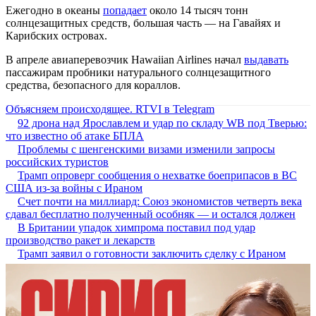
Ежегодно в океаны
попадает
около 14 тысяч тонн
солнцезащитных средств, большая часть — на Гавайях и
Карибских островах.
В апреле авиаперевозчик Hawaiian Airlines начал
выдавать
пассажирам пробники натурального солнцезащитного
средства, безопасного для кораллов.
Объясняем происходящее. RTVI в Telegram
92 дрона над Ярославлем и удар по складу WB под Тверью:
что известно об атаке БПЛА
Проблемы с шенгенскими визами изменили запросы
российских туристов
Трамп опроверг сообщения о нехватке боеприпасов в ВС
США из-за войны с Ираном
Счет почти на миллиард: Союз экономистов четверть века
сдавал бесплатно полученный особняк — и остался должен
В Британии упадок химпрома поставил под удар
производство ракет и лекарств
Трамп заявил о готовности заключить сделку с Ираном