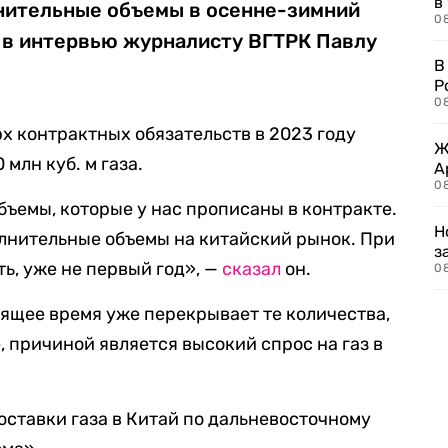
в
нительные объемы в осенне-зимний
08
в интервью журналисту ВГТРК Павлу
В
Р
08
рх контрактных обязательств в 2023 году
Ж
млн куб. м газа.
А
0
бъемы, которые у нас прописаны в контракте.
Н
лнительные объемы на китайский рынок. При
з
ть, уже не первый год», —
сказал
он.
08
оящее время уже перекрывает те количества,
 причиной является высокий спрос на газ в
оставки газа в Китай по дальневосточному