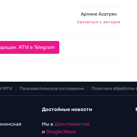
Арпине Асатрян
Связаться с автором
дящее. RTVI в Telegram
И RTVI
|
Пользовательское соглашение
|
Политика обработки
Достойные новости
Ленинская
Мы в
Дзен.Новостях
и
Google.News