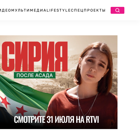
ИДЕО
МУЛЬТИМЕДИА
LIFESTYLE
СПЕЦПРОЕКТЫ