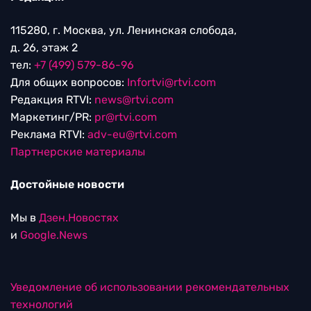
115280, г. Москва, ул. Ленинская слобода,
д. 26, этаж 2
тел:
+7 (499) 579-86-96
Для общих вопросов:
Infortvi@rtvi.com
Редакция RTVI:
news@rtvi.com
Маркетинг/PR:
pr@rtvi.com
Реклама RTVI:
adv-eu@rtvi.com
Партнерские материалы
Достойные новости
Мы в
Дзен.Новостях
и
Google.News
Уведомление об использовании рекомендательных
технологий