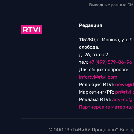
Выходные данные СМ
Редакция
115280, г. Москва, ул. 
слобода,
д. 26, этаж 2
тел:
+7 (499) 579-86-96
Для общих вопросов:
Infortvi@rtvi.com
Редакция RTVI:
news@rt
Маркетинг/PR:
pr@rtvi
Реклама RTVI:
adv-eu@r
Партнерские материа
© ООО "ЭрТиВиАй Продакшн". Все пр