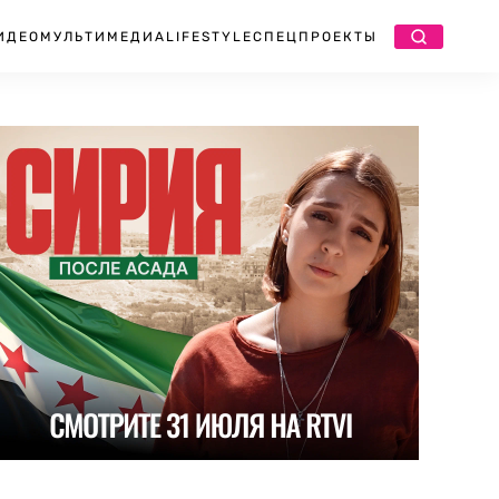
ИДЕО
МУЛЬТИМЕДИА
LIFESTYLE
СПЕЦПРОЕКТЫ