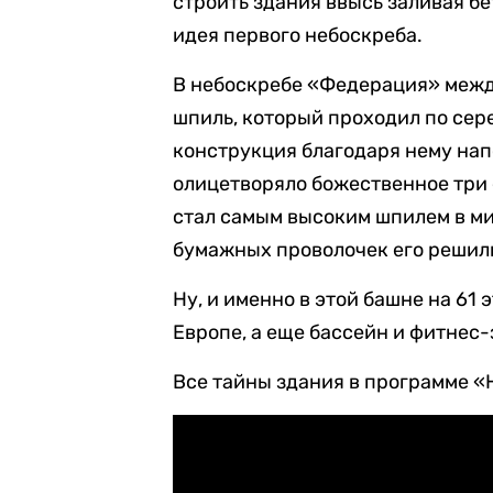
строить здания ввысь заливая б
идея первого небоскреба.
В небоскребе «Федерация» межд
шпиль, который проходил по сер
конструкция благодаря нему на
олицетворяло божественное три е
стал самым высоким шпилем в мир
бумажных проволочек его решили 
Ну, и именно в этой башне на 61
Европе, а еще бассейн и фитнес-
Все тайны здания в программе 