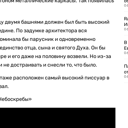
етоном металлические каркасы. Так появилась
о
06
R
у двумя башнями должен был быть высокий
И
0
едине. По задумке архитектора вся
поминала бы парусник и одновременно
В
динство отца, сына и святого Духа. Он бы
Е
06
е и его даже на половину возвели. Но из-за
не достраивать и снесли то, что было.
П
о
 этаже расположен самый высокий писсуар в
06
зал.
«Небоскребы»