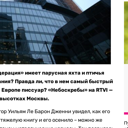
ерация» имеет парусная яхта и птичья
ания? Правда ли, что в нем самый быстрый
в Европе писсуар? «Небоскребы» на RTVI —
 высотках Москвы.
тор Уильям Ле Барон Дженни увидел, как его
 тяжелую книгу и его осенило – можно же
П