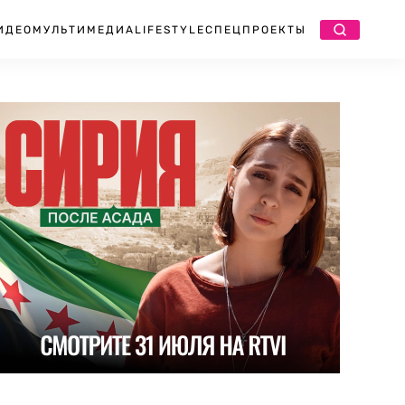
ИДЕО
МУЛЬТИМЕДИА
LIFESTYLE
СПЕЦПРОЕКТЫ