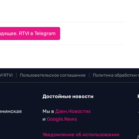
дящее. RTVI в Telegram
И RTVI
|
Пользовательское соглашение
|
Политика обработки
Достойные новости
Ленинская
Мы в
Дзен.Новостях
и
Google.News
Уведомление об использовании