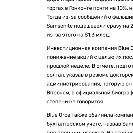
торгах в Гонконге почти на 10%,
Тогда из-за сообщений о фальши
Samsonite подешевели сразу на 
из-за этого на $1,3 млрд.
Инвестиционная компания Blue O
понижение акций с целью их пос
прошлой неделе. В отчете, подго
солгал, указав в резюме докторс
администрирования, которую он
Впрочем, в официальной биограф
степени не говорится.
Blue Orca также обвинила компа
бухгалтерском учете, назвав Sa
под премиум-игрока». На этой н