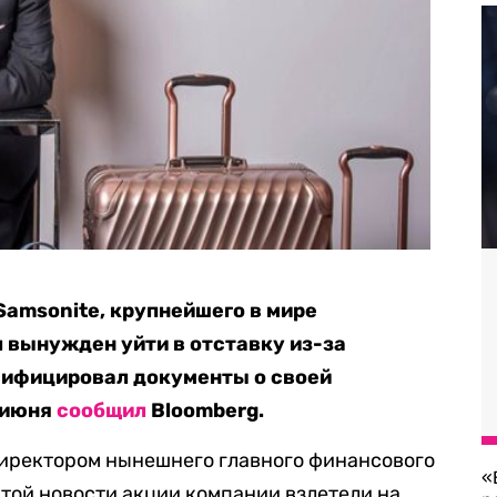
Samsonite, крупнейшего в мире
 вынужден уйти в отставку из-за
ьсифицировал документы о своей
1 июня
сообщил
Bloomberg.
директором нынешнего главного финансового
«
этой новости акции компании взлетели на