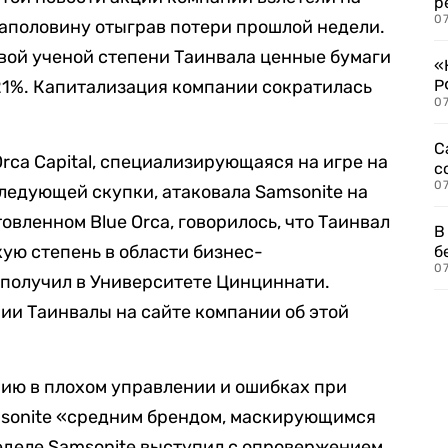
р
07
 наполовину отыграв потери прошлой недели.
вой ученой степени Таинвала ценные бумаги
«
21%. Капитализация компании сократилась
Р
07
С
rca Capital, специализирующаяся на игре на
с
07
ледующей скупки, атаковала Samsonite на
товленном Blue Orca, говорилось, что Таинвал
В
кую степень в области бизнес-
б
07
 получил в Университете Цинциннати.
ии Таинвалы на сайте компании об этой
нию в плохом управлении и ошибках при
msonite «средним брендом, маскирующимся
еделе Samsonite выступил с опровержением