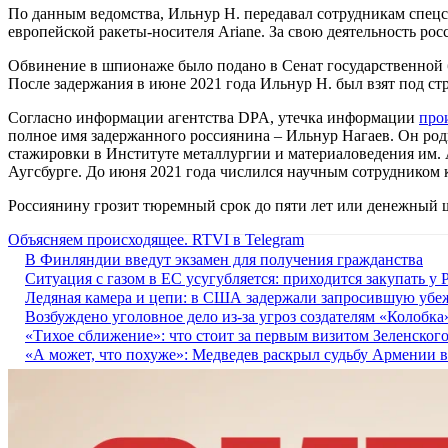
По данным ведомства, Ильнур Н. передавал сотрудникам спецс
европейской ракеты-носителя Ariane. За свою деятельность ро
Обвинение в шпионаже было подано в Сенат государственной бе
После задержания в июне 2021 года Ильнур Н. был взят под ст
Согласно информации агентства DPA, утечка информации
про
полное имя задержанного россиянина – Ильнур Нагаев. Он роди
стажировки в Институте металлургии и материаловедения им. 
Аугсбурге. До июня 2021 года числился научным сотрудником 
Россиянину грозит тюремный срок до пяти лет или денежный 
Объясняем происходящее. RTVI в Telegram
В Финляндии введут экзамен для получения гражданства
Ситуация с газом в ЕС усугубляется: приходится закупать у 
Ледяная камера и цепи: в США задержали запросившую убе
Возбуждено уголовное дело из-за угроз создателям «Колобка
«Тихое сближение»: что стоит за первым визитом Зеленског
«А может, что похуже»: Медведев раскрыл судьбу Армении в