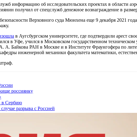
лужб информацию об исследовательских проектах в области аэро
ссиянин получил от спецслужб денежное вознаграждение в размер
зопасности Верховного суда Мюнхена еще 9 декабря 2021 года, 
ражу.
изошла
в Аугсбургском университете, где подтвердили арест сво
лся в Уфе, учился в Московском государственном техническом у
А. А. Байкова РАН в Москве и в Институте Фраунгофера по лите
кафедры инженерной механики факультета математики, естестве
штраф.
России
жище россиянку
»
о в Сербию
 случае разрыва с Россией