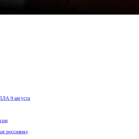
БПЛА 9 августа
ссии
ще россиянку