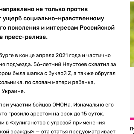
направлено не только против
ет ущерб социально-нравственному
о поколения и интересам Российской
в пресс-релизе.
урге в конце апреля 2021 года и частично
я подъезда. 56-летний Неустоев схватил за
ором была шапка с буквой Z, а также обругал
кольника, по словам матери ребенка,
а Украине.
при участии бойцов ОМОНа. Изначально его
то грозило арестом на срок до 15 суток.
и в «хулиганство с угрозой применения
П
кой вражды» — эта статья предусматривает