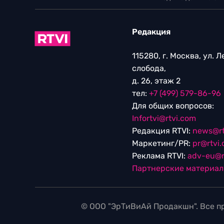
Редакция
115280, г. Москва, ул. 
слобода,
д. 26, этаж 2
тел:
+7 (499) 579-86-96
Для общих вопросов:
Infortvi@rtvi.com
Редакция RTVI:
news@rt
Маркетинг/PR:
pr@rtvi
Реклама RTVI:
adv-eu@r
Партнерские материа
© ООО "ЭрТиВиАй Продакшн". Все пр