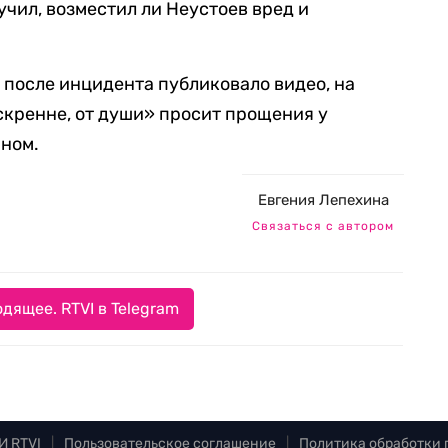
учил, возместил ли Неустоев вред и
 после инцидента публиковало видео, на
искренне, от души» просит прощения у
нном.
Евгения Лепехина
Связаться с автором
дящее. RTVI в Telegram
И RTVI
|
Пользовательское соглашение
|
Политика обработки