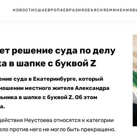
НОВОСТИ
США
ЕВРОПА
ЕВРАЗИЯ
ОБЪЯСНЯЕМ
МНЕНИЯ
В
ет решение суда по делу
а в шапке с буквой Z
ние суда в Екатеринбурге, который
тношении местного жителя Александра
ника в шапке с буквой Z. Об этом
а.
действия Неустоева относятся к категории
ело против него не могло быть прекращено.