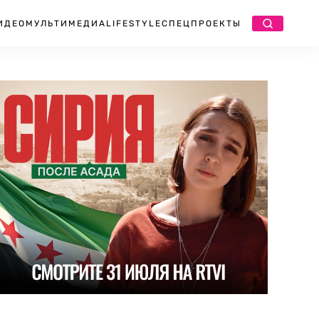
ИДЕО
МУЛЬТИМЕДИА
LIFESTYLE
СПЕЦПРОЕКТЫ