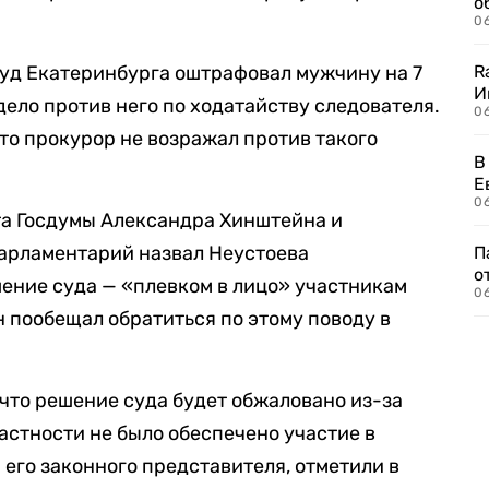
о
06
суд Екатеринбурга оштрафовал мужчину на 7
R
И
 дело против него по ходатайству следователя.
0
то прокурор не возражал против такого
В
Е
06
а Госдумы Александра Хинштейна и
Парламентарий назвал Неустоева
П
о
ение суда — «плевком в лицо» участникам
06
н пообещал обратиться по этому поводу в
 что решение суда будет обжаловано из-за
стности не было обеспечено участие в
 его законного представителя, отметили в