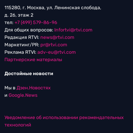
115280, г. Москва, ул. Ленинская слобода,
д. 26, этаж 2
тел:
+7 (499) 579-86-96
Для общих вопросов:
Infortvi@rtvi.com
Редакция RTVI:
news@rtvi.com
Маркетинг/PR:
pr@rtvi.com
Реклама RTVI:
adv-eu@rtvi.com
Партнерские материалы
Достойные новости
Мы в
Дзен.Новостях
и
Google.News
Уведомление об использовании рекомендательных
технологий